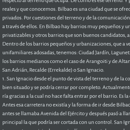
respecto al terreno que ocupa. De cómo es ese terreno. Y pa
reales y que conocemos. Bilbao es una ciudad que se ofrec
privados. Por cuestiones del terreno y de la comunicación 
a través de ellos. En Bilbao hay barrios muy pequeños y
privatizables y otros barrios que son buenos candidatos, 
Dentro de los barrios pequeños y urbanizaciones, que a ve
unifamiliares adosadas, tenemos: Ciudad Jardín, Lagunet
los barrios medianos como el caso de Arangoiti y de Alt
San Adrián, Recalde (Errekalde) o San Ignacio.
1. San Ignacio desde el punto de vista del terreno y de la
bien situado y se podría cerrar por completo. Actualmente
ría gracias a la cual no hace falta entrar por el barrio. Es
Antes esa carretera no existía y la forma de ir desde Bilbao
antes se llamaba Avenida del Ejército y después pasó a lla
principal la que podría ser cortada con un control. San 