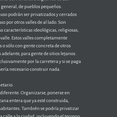
n general, de pueblos pequeños.
luso podrán ser privatizados y cerrados
o por otros valles de al lado. Son
s características ideológicas, religiosas,
e valle. Estos valles completamente
s o sólo con gente concreta de otros
 adelante, para gente de sitios lejanos.
clusivamente por la carretera y si se paga
 sería necesario construir nada.
etario.
 diferente. Organizarse, ponerse en
ana entera que ya esté construida,
habitantes. También se podría privatizar
la calle a la ciudad, incluyendo el terreno,