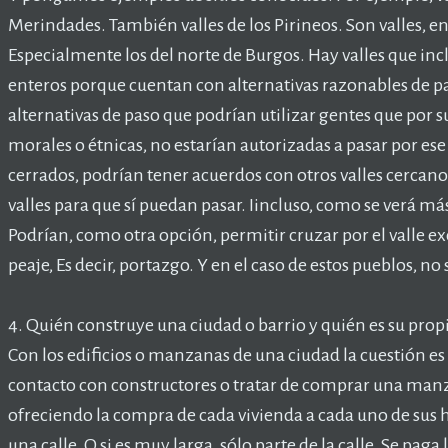
Merindades. También valles de los Pirineos. Son valles, e
Especialmente los del norte de Burgos. Hay valles que inc
enteros porque cuentan con alternativas razonables de pas
alternativas de paso que podrían utilizar gentes que por su
morales o étnicas, no estarían autorizadas a pasar por es
cerrados, podrían tener acuerdos con otros valles cercano
valles para que sí puedan pasar. Iincluso, como se verá más
Podrían, como otra opción, permitir cruzar por el valle ex
peaje, Es decir, portazgo. Y en el caso de estos pueblos, no
4. Quién construye una ciudad o barrio y quién es su propi
Con los edificios o manzanas de una ciudad la cuestión es
contacto con constructores o tratar de comprar una manz
ofreciendo la compra de cada vivienda a cada uno de sus 
una calle. O si es muy larga, sólo parte de la calle. Se paga 