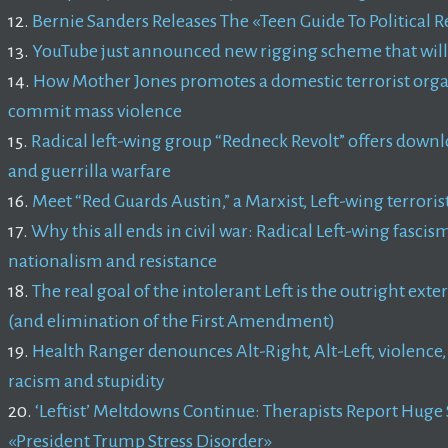
12.
Bernie Sanders Releases The «Teen Guide To Political 
13.
YouTube just announced new rigging scheme that will a
14.
How Mother Jones promotes a domestic terrorist organi
commit mass violence
15.
Radical left-wing group “Redneck Revolt” offers dow
and guerrilla warfare
16.
Meet “Red Guards Austin,” a Marxist, Left-wing terroris
17.
Why this all ends in civil war: Radical Left-wing fasc
nationalism and resistance
18.
The real goal of the intolerant Left is the outright ex
(and elimination of the First Amendment)
19.
Health Ranger denounces Alt-Right, Alt-Left, violence, 
racism and stupidity
20.
‘Leftist’ Meltdowns Continue: Therapists Report Huge 
«President Trump Stress Disorder»