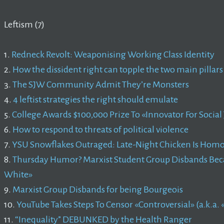
Leftism (7)
1.
Redneck Revolt: Weaponising Working Class Identity
2.
How the dissident right can topple the two main pillars 
3.
The SJW Community Admit They’re Monsters
4.
4 leftist strategies the right should emulate
5.
College Awards $100,000 Prize To «Innovator For Social 
6.
How to respond to threats of political violence
7.
YSU Snowflakes Outraged: Late-Night Chicken Is Hom
8.
Thursday Humor? Marxist Student Group Disbands Bec
White»
9.
Marxist Group Disbands for being Bourgeois
10.
YouTube Takes Steps To Censor «Controversial» (a.k.a.
11.
“Inequality” DEBUNKED by the Health Ranger