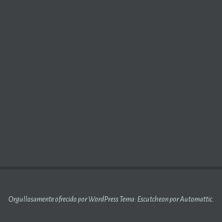
O ARISE, ROMANTIC LOVE MUST DIE.
Orgullosamente ofrecido por WordPress
Tema: Escutcheon por
Automattic
.