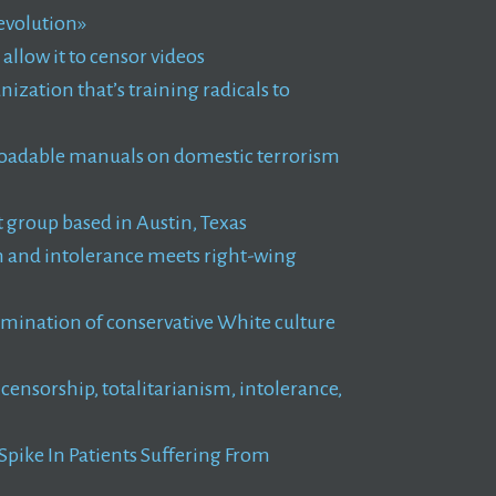
Revolution»
llow it to censor videos
zation that’s training radicals to
nloadable manuals on domestic terrorism
t group based in Austin, Texas
ism and intolerance meets right-wing
termination of conservative White culture
censorship, totalitarianism, intolerance,
Spike In Patients Suffering From