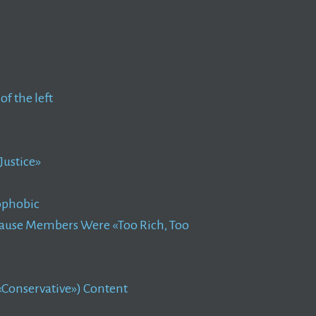
of the left
Justice»
ophobic
ause Members Were «Too Rich, Too
 «Conservative») Content