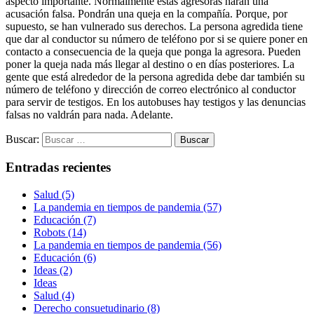
aspecto importante. Normalmente éstas agresoras harán una
acusación falsa. Pondrán una queja en la compañía. Porque, por
supuesto, se han vulnerado sus derechos. La persona agredida tiene
que dar al conductor su número de teléfono por si se quiere poner en
contacto a consecuencia de la queja que ponga la agresora. Pueden
poner la queja nada más llegar al destino o en días posteriores. La
gente que está alrededor de la persona agredida debe dar también su
número de teléfono y dirección de correo electrónico al conductor
para servir de testigos. En los autobuses hay testigos y las denuncias
falsas no valdrán para nada. Adelante.
Buscar:
Entradas recientes
Salud (5)
La pandemia en tiempos de pandemia (57)
Educación (7)
Robots (14)
La pandemia en tiempos de pandemia (56)
Educación (6)
Ideas (2)
Ideas
Salud (4)
Derecho consuetudinario (8)