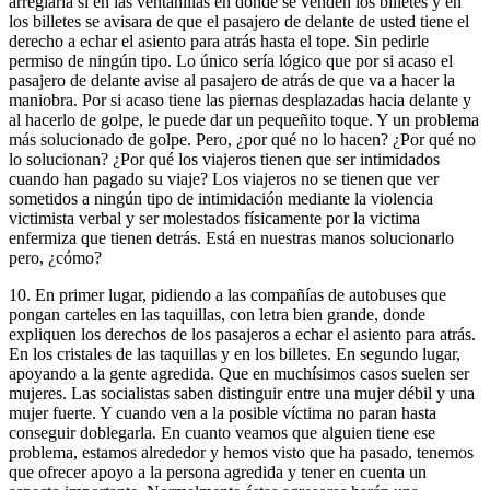
arreglaría si en las ventanillas en donde se venden los billetes y en
los billetes se avisara de que el pasajero de delante de usted tiene el
derecho a echar el asiento para atrás hasta el tope. Sin pedirle
permiso de ningún tipo. Lo único sería lógico que por si acaso el
pasajero de delante avise al pasajero de atrás de que va a hacer la
maniobra. Por si acaso tiene las piernas desplazadas hacia delante y
al hacerlo de golpe, le puede dar un pequeñito toque. Y un problema
más solucionado de golpe. Pero, ¿por qué no lo hacen? ¿Por qué no
lo solucionan? ¿Por qué los viajeros tienen que ser intimidados
cuando han pagado su viaje? Los viajeros no se tienen que ver
sometidos a ningún tipo de intimidación mediante la violencia
victimista verbal y ser molestados físicamente por la victima
enfermiza que tienen detrás. Está en nuestras manos solucionarlo
pero, ¿cómo?
10. En primer lugar, pidiendo a las compañías de autobuses que
pongan carteles en las taquillas, con letra bien grande, donde
expliquen los derechos de los pasajeros a echar el asiento para atrás.
En los cristales de las taquillas y en los billetes. En segundo lugar,
apoyando a la gente agredida. Que en muchísimos casos suelen ser
mujeres. Las socialistas saben distinguir entre una mujer débil y una
mujer fuerte. Y cuando ven a la posible víctima no paran hasta
conseguir doblegarla. En cuanto veamos que alguien tiene ese
problema, estamos alrededor y hemos visto que ha pasado, tenemos
que ofrecer apoyo a la persona agredida y tener en cuenta un