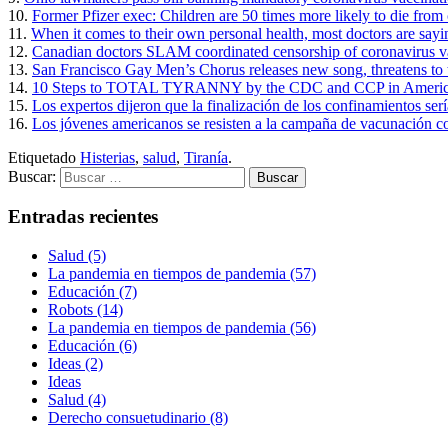
10.
Former Pfizer exec: Children are 50 times more likely to die from 
11.
When it comes to their own personal health, most doctors are sayi
12.
Canadian doctors SLAM coordinated censorship of coronavirus v
13.
San Francisco Gay Men’s Chorus releases new song, threatens to 
14.
10 Steps to TOTAL TYRANNY by the CDC and CCP in Ameri
15.
Los expertos dijeron que la finalización de los confinamientos se
16.
Los jóvenes americanos se resisten a la campaña de vacunación co
Etiquetado
Histerias
,
salud
,
Tiranía
.
Buscar:
Entradas recientes
Salud (5)
La pandemia en tiempos de pandemia (57)
Educación (7)
Robots (14)
La pandemia en tiempos de pandemia (56)
Educación (6)
Ideas (2)
Ideas
Salud (4)
Derecho consuetudinario (8)