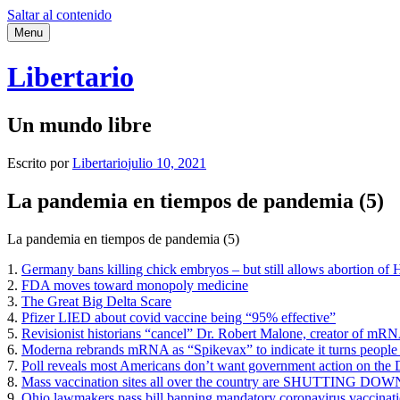
Saltar al contenido
Menu
Libertario
Un mundo libre
Escrito por
Libertario
julio 10, 2021
La pandemia en tiempos de pandemia (5)
La pandemia en tiempos de pandemia (5)
1.
Germany bans killing chick embryos – but still allows abortion 
2.
FDA moves toward monopoly medicine
3.
The Great Big Delta Scare
4.
Pfizer LIED about covid vaccine being “95% effective”
5.
Revisionist historians “cancel” Dr. Robert Malone, creator of mR
6.
Moderna rebrands mRNA as “Spikevax” to indicate it turns people in
7.
Poll reveals most Americans don’t want government action on the 
8.
Mass vaccination sites all over the country are SHUTTING DOWN
9.
Ohio lawmakers pass bill banning mandatory coronavirus vaccinati