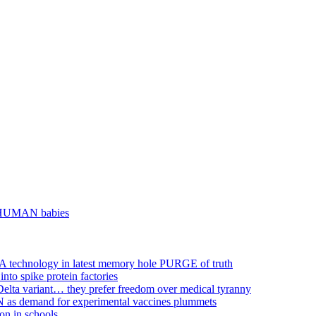
of HUMAN babies
NA technology in latest memory hole PURGE of truth
to spike protein factories
Delta variant… they prefer freedom over medical tyranny
 as demand for experimental vaccines plummets
on in schools