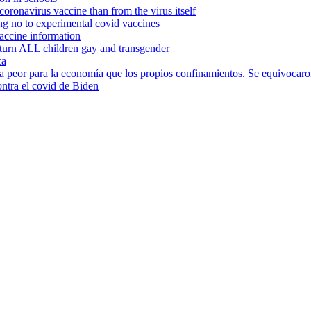
coronavirus vaccine than from the virus itself
ng no to experimental covid vaccines
accine information
turn ALL children gay and transgender
ca
ría peor para la economía que los propios confinamientos. Se equivocaro
ntra el covid de Biden