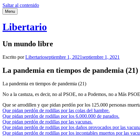
Saltar al contenido
Menu
Libertario
Un mundo libre
Escrito por
Libertario
septiembre 1, 2021
septiembre 1, 2021
La pandemia en tiempos de pandemia (21)
La pandemia en tiempos de pandemia (21)
No a la castuza, es decir, no al PSOE, no a Podemos, no a Más PSOE
Que se arrodillen y que pidan perdón por los 125.000 personas muert
Que pidan perdón de rodillas por las colas del hambre.
Que pidan perdón de rodillas por los 6.000.000 de parados.
Que pidan perdón de rodillas por las vacunas.
Que pidan perdón de rodillas por los daños provocados por las vacun
Que pidan perdón de rodillas por los incontables muertos por las vacu