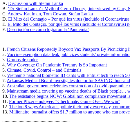
A.
Discussion with Stefan Lanka
B.
‘Dr Stefan Lanka’ : Myth of Germ Theory , interviewed by Gary 
C.
Andrew Kaufman, Tom Cowan, Stefan Lanka
D.
El Mito del Contagio – Por qué los virus (incluido el Coronavir
E.
El Mito del Contagio, por qué los virus (incluido el Coronaviru
F.
Descripción de cómo lograron la ‘Pandemia’
——————————————————————–
1.
French Citizens Reportedly Boycott Vax Passports By Picnicking 
2.
Vaccine exemption data leak publicizes students’ private informatio
3.
Grupos de poder
4.
Why Coverage On Pandemic Tyranny Is So Important
5.
Climate, Covid, Control – and Criminals
6.
Vietnam’s national biometric ID cards with Entrust tech to reach 5
7.
Arkansas Medical Board investigates doctor for SAVING thousand
8.
Australian government celebrates construction of covid quarantine c
9.
Mainstream media covering up vaccine deaths of Black people… whi
10.
The resistance begins NOW: Global non-compliance movement la
11.
Former Pfizer employee: “Checkmate. Game Over. We win”
12.
The top 8 ways Americans pollute their body every day, comprom
13.
Millionaire journalist offers $1.7 million to anyone who can prove
::::::::::::::::::::::::::::::::::::::::::::::::::::::::::