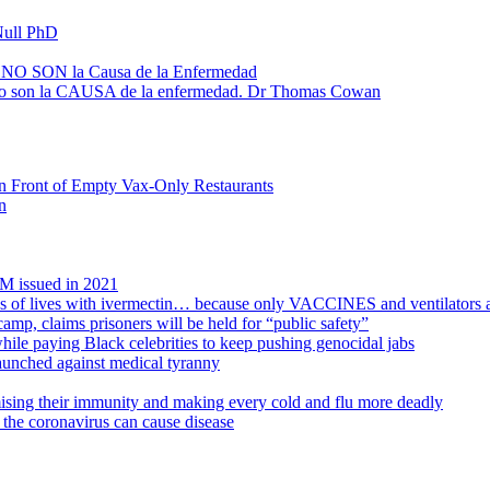
Null PhD
us) NO SON la Causa de la Enfermedad
s) no son la CAUSA de la enfermedad. Dr Thomas Cowan
In Front of Empty Vax-Only Restaurants
n
0M issued in 2021
s of lives with ivermectin… because only VACCINES and ventilators 
amp, claims prisoners will be held for “public safety”
le paying Black celebrities to keep pushing genocidal jabs
unched against medical tyranny
ising their immunity and making every cold and flu more deadly
 the coronavirus can cause disease