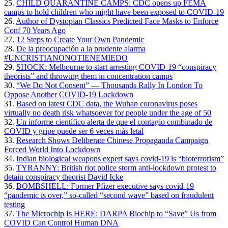
25.
CHILD QUARANTINE CAMPS: CDC opens up FEMA
camps to hold children who might have been exposed to COVID-19
26.
Author of Dystopian Classics Predicted Face Masks to Enforce
Conf 70 Years Ago
27.
12 Steps to Create Your Own Pandemic
28.
De la preocupación a la prudente alarma
#UNCRISTIANONOTIENEMIEDO
29.
SHOCK: Melbourne to start arresting COVID-19 “conspiracy
theorists” and throwing them in concentration camps
30.
“We Do Not Consent” — Thousands Rally In London To
Oppose Another COVID-19 Lockdown
31.
Based on latest CDC data, the Wuhan coronavirus poses
virtually no death risk whatsoever for people under the age of 50
32.
Un informe científico alerta de que el contagio combinado de
COVID y gripe puede ser 6 veces más letal
33.
Research Shows Deliberate Chinese Propaganda Campaign
Forced World Into Lockdown
34.
Indian biological weapons expert says covid-19 is “bioterrorism”
35.
TYRANNY: British riot police storm anti-lockdown protest to
detain conspiracy theorist David Icke
36.
BOMBSHELL: Former Pfizer executive says covid-19
“pandemic is over,” so-called “second wave” based on fraudulent
testing
37.
The Microchip Is HERE: DARPA Biochip to “Save” Us from
COVID Can Control Human DNA