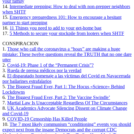
your family
14.
Intermediate prepping: How to deal with non-prepper neighbors
when SHTF
15.
Emergency preparedness 101: How to encourage a hesitant
partner to start prepping
16.
11 Things you need to add to your get-home bag
17.
5 Methods to secure your stockpile from looters when SHTF
CONSPIRACION
1.
Those who call the coronavirus a “hoax” are making a huge
mistake: These twelve questions reveal the TRUTH that no one dare
utter
2.
Covid-19: Phase 1 of the “Permanent Crisis”?
3.
Rueda de prensa médicos por la verdad
4.
El disparatado homenaje a las víctimas del Covid en Navacerrada
por bailarines estrafalarios
5.
The Biggest Fraud Ever, Part 1: The Hocus «Science» Behind
Lockdowns
6.
The Biggest Fraud Ever, Part 2: The Vaccine Swindle’
7.
Martial Law Is Unacceptable Regardless Of The Circumstances
8.
UK Academics Advocate Silencing Dissent on Climate Change
and Covid-19
9.
COVID-19 Censorship Has Killed People
10.
The 7 most likely communism “conditioning” events you should
expect next from the insane Democrats and the corrupt CDC