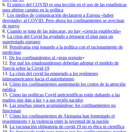
6.
El pánico del COVID es una lección en el uso de las estadísticas
para abrirse camino en la política
7.
Los medios de comunicación declararon a Europa «haber
derrotado» al COVID. Pero ahora los confinamientos se avecinan
de nuevo
8.
Cuando se trata de las máscaras, no hay «ciencia establecida»
9.
La crisis del Covid ha ayudado a preparar el plan para un
superestado europeo
10.
Pensilvania está jugando a la política con el racionamiento de
medicinas
11.
De los confinamientos al «gran reajuste
»
12.
Por qué los estadounidenses deberían adoptar el modelo de
Suecia sobre la Covid-19
13.
La crisis del covid ha empujado a los regímenes
latinoamericanos hacia el autoritarismo
14.
Cómo los confinamientos aumentarán los costos de la atención
médica
15.
Cómo las políticas Covid anticientíficas están dañando a las
madres que dan a luz y a sus recién nacidos
16.
Las pruebas siguen acumulándose: los confinamientos no
funcionan
17.
Cómo los confinamientos de Alemania han fomentado el
resentimiento y la violencia entre la juventud de la nación
18.
La vacunación obligatoria de covid-19 no es ética ni científica
19.
Es demasiado tarde para pensar que los confinamientos pueden