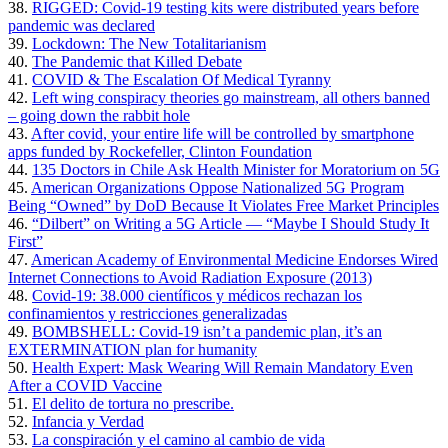
38.
RIGGED: Covid-19 testing kits were distributed years before
pandemic was declared
39.
Lockdown: The New Totalitarianism
40.
The Pandemic that Killed Debate
41.
COVID & The Escalation Of Medical Tyranny
42.
Left wing conspiracy theories go mainstream, all others banned
– going down the rabbit hole
43.
After covid, your entire life will be controlled by smartphone
apps funded by Rockefeller, Clinton Foundation
44.
135 Doctors in Chile Ask Health Minister for Moratorium on 5G
45.
American Organizations Oppose Nationalized 5G Program
Being “Owned” by DoD Because It Violates Free Market Principles
46.
“Dilbert” on Writing a 5G Article — “Maybe I Should Study It
First”
47.
American Academy of Environmental Medicine Endorses Wired
Internet Connections to Avoid Radiation Exposure (2013)
48.
Covid-19: 38.000 científicos y médicos rechazan los
confinamientos y restricciones generalizadas
49.
BOMBSHELL: Covid-19 isn’t a pandemic plan, it’s an
EXTERMINATION plan for humanity
50.
Health Expert: Mask Wearing Will Remain Mandatory Even
After a COVID Vaccine
51.
El delito de tortura no prescribe.
52.
Infancia y Verdad
53.
La conspiración y el camino al cambio de vida