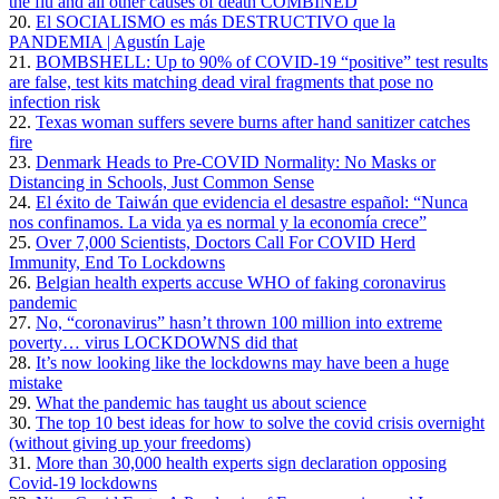
the flu and all other causes of death COMBINED
20.
El SOCIALISMO es más DESTRUCTIVO que la
PANDEMIA | Agustín Laje
21.
BOMBSHELL: Up to 90% of COVID-19 “positive” test results
are false, test kits matching dead viral fragments that pose no
infection risk
22.
Texas woman suffers severe burns after hand sanitizer catches
fire
23.
Denmark Heads to Pre-COVID Normality: No Masks or
Distancing in Schools, Just Common Sense
24.
El éxito de Taiwán que evidencia el desastre español: “Nunca
nos confinamos. La vida ya es normal y la economía crece”
25.
Over 7,000 Scientists, Doctors Call For COVID Herd
Immunity, End To Lockdowns
26.
Belgian health experts accuse WHO of faking coronavirus
pandemic
27.
No, “coronavirus” hasn’t thrown 100 million into extreme
poverty… virus LOCKDOWNS did that
28.
It’s now looking like the lockdowns may have been a huge
mistake
29.
What the pandemic has taught us about science
30.
The top 10 best ideas for how to solve the covid crisis overnight
(without giving up your freedoms)
31.
More than 30,000 health experts sign declaration opposing
Covid-19 lockdowns