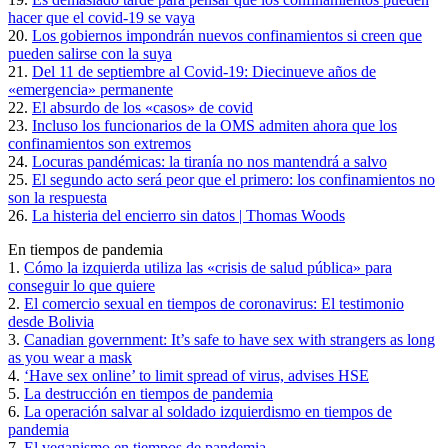
hacer que el covid-19 se vaya
20.
Los gobiernos impondrán nuevos confinamientos si creen que
pueden salirse con la suya
21.
Del 11 de septiembre al Covid-19: Diecinueve años de
«emergencia» permanente
22.
El absurdo de los «casos» de covid
23.
Incluso los funcionarios de la OMS admiten ahora que los
confinamientos son extremos
24.
Locuras pandémicas: la tiranía no nos mantendrá a salvo
25.
El segundo acto será peor que el primero: los confinamientos no
son la respuesta
26.
La histeria del encierro sin datos | Thomas Woods
En tiempos de pandemia
1.
Cómo la izquierda utiliza las «crisis de salud pública» para
conseguir lo que quiere
2.
El comercio sexual en tiempos de coronavirus: El testimonio
desde Bolivia
3.
Canadian government: It’s safe to have sex with strangers as long
as you wear a mask
4.
‘Have sex online’ to limit spread of virus, advises HSE
5.
La destrucción en tiempos de pandemia
6.
La operación salvar al soldado izquierdismo en tiempos de
pandemia
7.
El veganismo en tiempos de pandemia