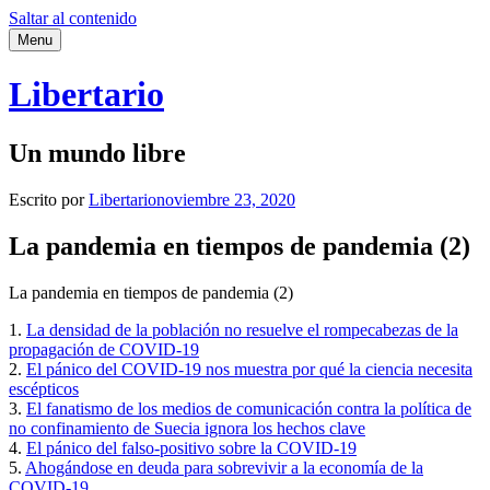
Saltar al contenido
Menu
Libertario
Un mundo libre
Escrito por
Libertario
noviembre 23, 2020
La pandemia en tiempos de pandemia (2)
La pandemia en tiempos de pandemia (2)
1.
La densidad de la población no resuelve el rompecabezas de la
propagación de COVID-19
2.
El pánico del COVID-19 nos muestra por qué la ciencia necesita
escépticos
3.
El fanatismo de los medios de comunicación contra la política de
no confinamiento de Suecia ignora los hechos clave
4.
El pánico del falso-positivo sobre la COVID-19
5.
Ahogándose en deuda para sobrevivir a la economía de la
COVID-19