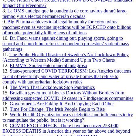
Impact Our Freedoms?
8.
La OMS anticipa que la pandemia de coronavirus durará largo
tiempo y sus efectos permanecerán decadas
9.
Big Pharma achieves total legal immunity for coronavirus
vaccines; even as vaccine injections will be FORCED onto billions
of people, potentially killing tens of millions
10.
Dr. Fauci warns against dining out, playing sports, going to
school and church but refuses to condemn protestors’ violent mass
gatherings
11.
The Public Health Disaster of Sweden’s No Lockdown Policy
(According to Western Media) Summed Up in Two Charts
12.
El MMS: Suplemento mineral milagroso
13.
State-sponsored COVID TERRORISM: Los Angeles threatens
to cut off electricity and water of private homes that refuse to
comply with authoritarian lockdown rules
14.
The Myth That Lockdowns Stop Pandemics
15.
Brazilian government blocks Doctors Without Borders from
addressing suspected COVID-19 cases in 7 indigenous communities
16.
Governments Are Faking It, And Copying Each Other
17.
Time For Change: The Irish People Begin to Rise
18.
World Health Organization uses celebrities and influencers to try
to manipulate the public, but is it working?
19.
COVID FACT CHECK: There have been over 223,000
EXCESS DEATHS in America this year so far, above and beyond