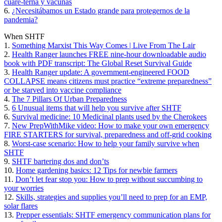
cuare-terna y vacunas
6.
¿Necesitábamos un Estado grande para protegernos de la
pandemia?
When SHTF
1.
Something Marxist This Way Comes | Live From The Lair
2.
Health Ranger launches FREE nine-hour downloadable audio
book with PDF transcript: The Global Reset Survival Guide
3.
Health Ranger update: A government-engineered FOOD
COLLAPSE means citizens must practice “extreme preparedness”
or be starved into vaccine compliance
4.
The 7 Pillars Of Urban Preparedness
5.
6 Unusual items that will help you survive after SHTF
6.
Survival medicine: 10 Medicinal plants used by the Cherokees
7.
New PrepWithMike video: How to make your own emergency
FIRE STARTERS for survival, preparedness and off-grid cooking
8.
Worst-case scenario: How to help your family survive when
SHTF
9.
SHTF bartering dos and don’ts
10.
Home gardening basics: 12 Tips for newbie farmers
11.
Don’t let fear stop you: How to prep without succumbing to
your worries
12.
Skills, strategies and supplies you’ll need to prep for an EMP,
solar flares
13.
Prepper essentials: SHTF emergency communication plans for