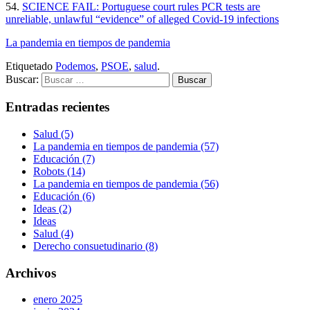
54.
SCIENCE FAIL: Portuguese court rules PCR tests are
unreliable, unlawful “evidence” of alleged Covid-19 infections
La pandemia en tiempos de pandemia
Etiquetado
Podemos
,
PSOE
,
salud
.
Buscar:
Entradas recientes
Salud (5)
La pandemia en tiempos de pandemia (57)
Educación (7)
Robots (14)
La pandemia en tiempos de pandemia (56)
Educación (6)
Ideas (2)
Ideas
Salud (4)
Derecho consuetudinario (8)
Archivos
enero 2025