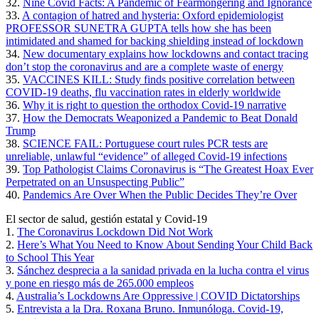
32.
Nine Covid Facts: A Pandemic of Fearmongering and Ignorance
33.
A contagion of hatred and hysteria: Oxford epidemiologist
PROFESSOR SUNETRA GUPTA tells how she has been
intimidated and shamed for backing shielding instead of lockdown
34.
New documentary explains how lockdowns and contact tracing
don’t stop the coronavirus and are a complete waste of energy
35.
VACCINES KILL: Study finds positive correlation between
COVID-19 deaths, flu vaccination rates in elderly worldwide
36.
Why it is right to question the orthodox Covid-19 narrative
37.
How the Democrats Weaponized a Pandemic to Beat Donald
Trump
38.
SCIENCE FAIL: Portuguese court rules PCR tests are
unreliable, unlawful “evidence” of alleged Covid-19 infections
39.
Top Pathologist Claims Coronavirus is “The Greatest Hoax Ever
Perpetrated on an Unsuspecting Public”
40.
Pandemics Are Over When the Public Decides They’re Over
El sector de salud, gestión estatal y Covid-19
1.
The Coronavirus Lockdown Did Not Work
2.
Here’s What You Need to Know About Sending Your Child Back
to School This Year
3.
Sánchez desprecia a la sanidad privada en la lucha contra el virus
y pone en riesgo más de 265.000 empleos
4.
Australia’s Lockdowns Are Oppressive | COVID Dictatorships
5.
Entrevista a la Dra. Roxana Bruno. Inmunóloga. Covid-19,