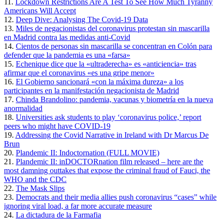
11.
Lockdown Restrictions Are A Test To See How Much Tyranny
Americans Will Accept
12.
Deep Dive: Analysing The Covid-19 Data
13.
Miles de negacionistas del coronavirus protestan sin mascarilla
en Madrid contra las medidas anti-Covid
14.
Cientos de personas sin mascarilla se concentran en Colón para
defender que la pandemia es una «farsa»
15.
Echenique dice que la «ultraderecha» es «anticiencia» tras
afirmar que el coronavirus «es una gripe menor»
16.
El Gobierno sancionará «con la máxima dureza» a los
participantes en la manifestación negacionista de Madrid
17.
Chinda Brandolino: pandemia, vacunas y biometría en la nueva
anormalidad
18.
Universities ask students to play ‘coronavirus police,’ report
peers who might have COVID-19
19.
Addressing the Covid Narrative in Ireland with Dr Marcus De
Brun
20.
Plandemic II: Indoctornation (FULL MOVIE)
21.
Plandemic II: inDOCTORnation film released – here are the
most damning outtakes that expose the criminal fraud of Fauci, the
WHO and the CDC
22.
The Mask Slips
23.
Democrats and their media allies push coronavirus “cases” while
ignoring viral load, a far more accurate measure
24.
La dictadura de la Farmafia