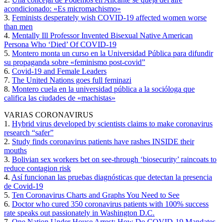
acondicionado: «Es micromachismo»
3.
Feminists desperately wish COVID-19 affected women worse
than men
4.
Mentally Ill Professor Invented Bisexual Native American
Persona Who ‘Died’ Of COVID-19
5.
Montero monta un curso en la Universidad Pública para difundir
su propaganda sobre «feminismo post-covid”
6.
Covid-19 and Female Leaders
7.
The United Nations goes full feminazi
8.
Montero cuela en la universidad pública a la socióloga que
califica las ciudades de «machistas»
VARIAS CORONAVIRUS
1.
Hybrid virus developed by scientists claims to make coronavirus
research “safer”
2.
Study finds coronavirus patients have rashes INSIDE their
mouths
3.
Bolivian sex workers bet on see-through ‘biosecurity’ raincoats to
reduce contagion risk
4.
Así funcionan las pruebas diagnósticas que detectan la presencia
de Covid-19
5.
Ten Coronavirus Charts and Graphs You Need to See
6.
Doctor who cured 350 coronavirus patients with 100% success
rate speaks out passionately in Washington D.C.
7.
One Nation Under House Arrest: How Do COVID-19 Mandates