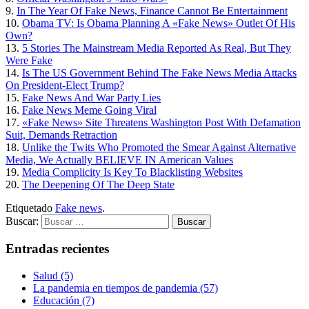
9.
In The Year Of Fake News, Finance Cannot Be Entertainment
10.
Obama TV: Is Obama Planning A «Fake News» Outlet Of His
Own?
13.
5 Stories The Mainstream Media Reported As Real, But They
Were Fake
14.
Is The US Government Behind The Fake News Media Attacks
On President-Elect Trump?
15.
Fake News And War Party Lies
16.
Fake News Meme Going Viral
17.
«Fake News» Site Threatens Washington Post With Defamation
Suit, Demands Retraction
18.
Unlike the Twits Who Promoted the Smear Against Alternative
Media, We Actually BELIEVE IN American Values
19.
Media Complicity Is Key To Blacklisting Websites
20.
The Deepening Of The Deep State
Etiquetado
Fake news
.
Buscar:
Entradas recientes
Salud (5)
La pandemia en tiempos de pandemia (57)
Educación (7)