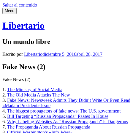
Saltar al contenido
Menu
Libertario
Un mundo libre
Escrito por
Libertario
diciembre 5, 2016
abril 28, 2017
Fake News (2)
Fake News (2)
1.
The Ministry of Social Media
2.
The Old Media Attacks The New
3.
Fake News: Newsweek Admits They Didn’t Write Or Even Read
«Madam President» Issue
4.
The biggest propagators of fake news: The U.S. government
5.
Bill Targeting “Russian Propaganda” Passes In House
6.
Why Labeling Websites As “Russian Propaganda” Is Dangerous
7.
The Propaganda About Russian Propaganda
8.
Official Washington’s «Info-Wars»