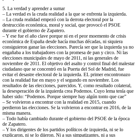
5. La verdad y aprender a sumar
– La verdad es la cruda realidad a la que se enfrenta la izquierda.
– La cruda realidad empezó con la derrota electoral por la
destrucción económica, moral y social, que provocó el PSOE
durante el gobierno de Zapatero.
– Y ese fue el año clave porque ni en el peor moemento de crisis
económica de España desde hacía muchas décadas, ni siquiera
consiguieron ganar las elecciones. Parecía ser que la izquierda ya no
engañaba a los trabajadores con la promesa de pan y circo. Ni las
elecciones municipales de mayo de 2011, ni las generales de
noviembre de 2011. El objetivo del asalto y control final del malestar
ciudadano que se concentró en la Puerta del Sol de Madrid, fue
evitar el desastre electoral de la izquierda. EL primer encontronazo
con la realidad fue en mayo y el segundo en noviembre. Los
resultados de las elecciones, parecidos. Y, como resultado colateral,
la desesperación de la izquierda crea Podemos. Cuyo lema tenía que
haber sido: “Podemos. Porque siempre hay algún tonto que cae”
– Se volvieron a encontrar con la realidad en 2015, cuando
perdieron las elecciones. Se la volvieron a encontrar en 2016, de la
misma manera.
– Todo había cambiado durante el gobierno del PSOE de la época
de Zapatero.
– Y los dirigentes de los partidos políticos de izquierda, ni se lo
explicaron, ni se lo dijeron. Ni a sus simpatizantes, ni a sus