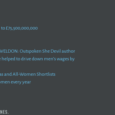
 to £75,500,000,000
 WELDON: Outspoken She Devil author
se helped to drive down men’s wages by
otas and All-Women Shortlists
omen every year
ONES
.