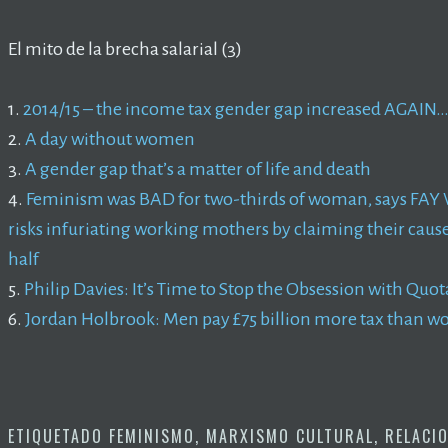
El mito de la brecha salarial (3)
1.
2014/15 – the income tax gender gap increased AGAIN…
2.
A day without women
3.
A gender gap that’s a matter of life and death
4.
Feminism was BAD for two-thirds of woman, says FAY
risks infuriating working mothers by claiming their cau
half
5.
Philip Davies: It’s Time to Stop the Obsession with Qu
6.
Jordan Holbrook: Men pay £75 billion more tax than w
ETIQUETADO
FEMINISMO
,
MARXISMO CULTURAL
,
RELACI