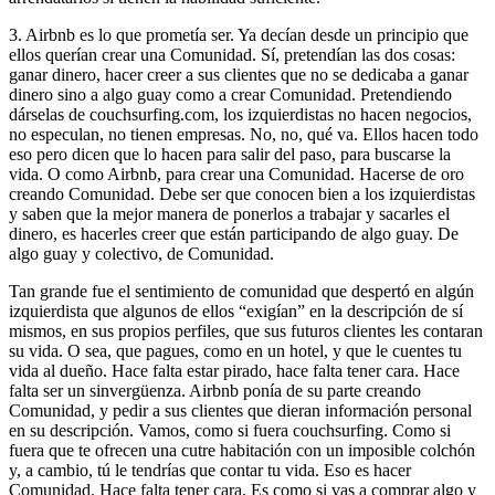
3. Airbnb es lo que prometía ser. Ya decían desde un principio que
ellos querían crear una Comunidad. Sí, pretendían las dos cosas:
ganar dinero, hacer creer a sus clientes que no se dedicaba a ganar
dinero sino a algo guay como a crear Comunidad. Pretendiendo
dárselas de couchsurfing.com, los izquierdistas no hacen negocios,
no especulan, no tienen empresas. No, no, qué va. Ellos hacen todo
eso pero dicen que lo hacen para salir del paso, para buscarse la
vida. O como Airbnb, para crear una Comunidad. Hacerse de oro
creando Comunidad. Debe ser que conocen bien a los izquierdistas
y saben que la mejor manera de ponerlos a trabajar y sacarles el
dinero, es hacerles creer que están participando de algo guay. De
algo guay y colectivo, de Comunidad.
Tan grande fue el sentimiento de comunidad que despertó en algún
izquierdista que algunos de ellos “exigían” en la descripción de sí
mismos, en sus propios perfiles, que sus futuros clientes les contaran
su vida. O sea, que pagues, como en un hotel, y que le cuentes tu
vida al dueño. Hace falta estar pirado, hace falta tener cara. Hace
falta ser un sinvergüenza. Airbnb ponía de su parte creando
Comunidad, y pedir a sus clientes que dieran información personal
en su descripción. Vamos, como si fuera couchsurfing. Como si
fuera que te ofrecen una cutre habitación con un imposible colchón
y, a cambio, tú le tendrías que contar tu vida. Eso es hacer
Comunidad. Hace falta tener cara. Es como si vas a comprar algo y