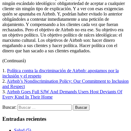
ningún escándalo ideológico: obligatoriedad de aceptar a cualquier
cliente sin ningún tipo de explicación. Y a ver con esas exigencias
quién se apuntaba en Airbnb. Y, podrían haber evitado lo anterior
obligándoles a contestar inmediatamente a una petición de
alojamiento. Y compensando a los clientes cada vez que fueran
rechazados. Pero el objetivo de Airbnb no era ese. Su objetivo era
un objetivo político. Un objetivo político de raíces ideológicas: el
marxismo cultural. Los objetivos de Airbnb son: hacer dinero
engañando a sus clientes y hacer política. Hacer política con el
dinero que han sacado a sus clientes engañados.
(Continuará)
1.
Política contra la discriminación de Airbnb: apostamos por la
inclusión y el respeto
2.
Airbnb’s Nondiscrimination Policy: Our Commitment to Inclusion
and Respect
3.
Airbnb Goes Full SJW And Demands Users Host Deviants Of
Every Kind In Their Home
Buscar:
Entradas recientes
Salud (5)