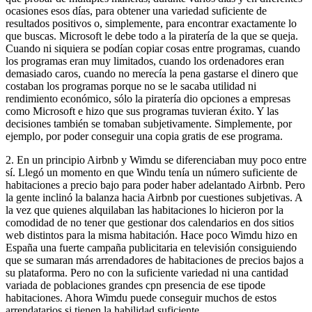
ocasiones esos días, para obtener una variedad suficiente de
resultados positivos o, simplemente, para encontrar exactamente lo
que buscas. Microsoft le debe todo a la piratería de la que se queja.
Cuando ni siquiera se podían copiar cosas entre programas, cuando
los programas eran muy limitados, cuando los ordenadores eran
demasiado caros, cuando no merecía la pena gastarse el dinero que
costaban los programas porque no se le sacaba utilidad ni
rendimiento económico, sólo la piratería dio opciones a empresas
como Microsoft e hizo que sus programas tuvieran éxito. Y las
decisiones también se tomaban subjetivamente. Simplemente, por
ejemplo, por poder conseguir una copia gratis de ese programa.
2. En un principio Airbnb y Wimdu se diferenciaban muy poco entre
sí. Llegó un momento en que Windu tenía un número suficiente de
habitaciones a precio bajo para poder haber adelantado Airbnb. Pero
la gente inclinó la balanza hacia Airbnb por cuestiones subjetivas. A
la vez que quienes alquilaban las habitaciones lo hicieron por la
comodidad de no tener que gestionar dos calendarios en dos sitios
web distintos para la misma habitación. Hace poco Wimdu hizo en
España una fuerte campaña publicitaria en televisión consiguiendo
que se sumaran más arrendadores de habitaciones de precios bajos a
su plataforma. Pero no con la suficiente variedad ni una cantidad
variada de poblaciones grandes cpn presencia de ese tipode
habitaciones. Ahora Wimdu puede conseguir muchos de estos
arrendatarios si tienen la habilidad suficiente.