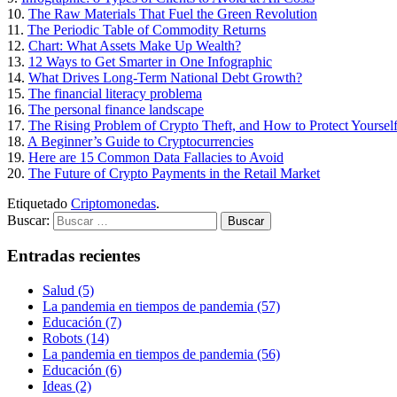
10.
The Raw Materials That Fuel the Green Revolution
11.
The Periodic Table of Commodity Returns
12.
Chart: What Assets Make Up Wealth?
13.
12 Ways to Get Smarter in One Infographic
14.
What Drives Long-Term National Debt Growth?
15.
The financial literacy problema
16.
The personal finance landscape
17.
The Rising Problem of Crypto Theft, and How to Protect Yoursel
18.
A Beginner’s Guide to Cryptocurrencies
19.
Here are 15 Common Data Fallacies to Avoid
20.
The Future of Crypto Payments in the Retail Market
Etiquetado
Criptomonedas
.
Buscar:
Entradas recientes
Salud (5)
La pandemia en tiempos de pandemia (57)
Educación (7)
Robots (14)
La pandemia en tiempos de pandemia (56)
Educación (6)
Ideas (2)