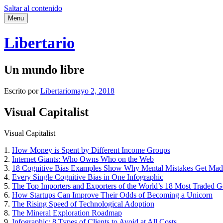
Saltar al contenido
Menu
Libertario
Un mundo libre
Escrito por
Libertario
mayo 2, 2018
Visual Capitalist
Visual Capitalist
1.
How Money is Spent by Different Income Groups
2.
Internet Giants: Who Owns Who on the Web
3.
18 Cognitive Bias Examples Show Why Mental Mistakes Get Mad
4.
Every Single Cognitive Bias in One Infographic
5.
The Top Importers and Exporters of the World’s 18 Most Traded 
6.
How Startups Can Improve Their Odds of Becoming a Unicorn
7.
The Rising Speed of Technological Adoption
8.
The Mineral Exploration Roadmap
9.
Infographic: 8 Types of Clients to Avoid at All Costs