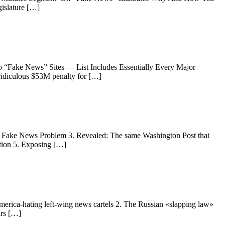
gislature […]
to “Fake News” Sites — List Includes Essentially Every Major
 ridiculous $53M penalty for […]
 Fake News Problem 3. Revealed: The same Washington Post that
tion 5. Exposing […]
rica-hating left-wing news cartels 2. The Russian «slapping law»
ars […]