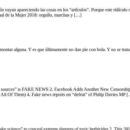
gún vayan apareciendo las cosas en los “artículos”. Porque este ridículo
 de la Mujer 2018: orgullo, marchas y […]
ar montar alguna. Y es que últimamente no dan pie con bola. Y no se trat
us sources” is FAKE NEWS 2. Facebook Adds Another New Censorship 
ll Of Them) 4. Fake news reports on “defeat” of Philip Davies MP 
ke science” to conceal extreme dangers of toxic herbicides 2. This