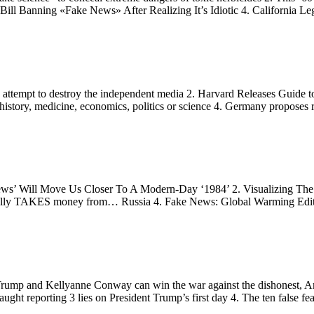
ll Banning «Fake News» After Realizing It’s Idiotic 4. California Le
 attempt to destroy the independent media 2. Harvard Releases Guide 
 history, medicine, economics, politics or science 4. Germany proposes
ws’ Will Move Us Closer To A Modern-Day ‘1984’ 2. Visualizing The
ctually TAKES money from… Russia 4. Fake News: Global Warming Edi
ump and Kellyanne Conway can win the war against the dishonest, Ame
t reporting 3 lies on President Trump’s first day 4. The ten false fe