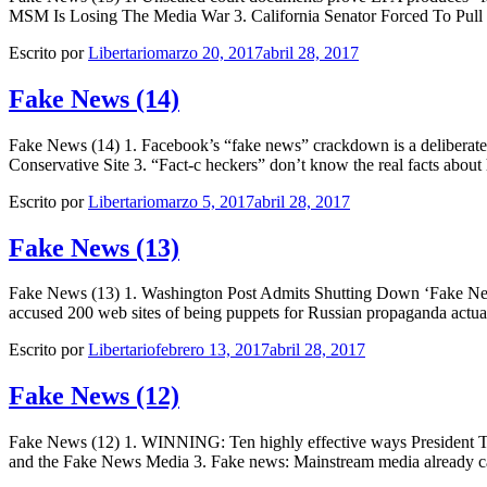
MSM Is Losing The Media War 3. California Senator Forced To Pull Bi
Escrito por
Libertario
marzo 20, 2017
abril 28, 2017
Fake News (14)
Fake News (14) 1. Facebook’s “fake news” crackdown is a deliberate
Conservative Site 3. “Fact-c heckers” don’t know the real facts about
Escrito por
Libertario
marzo 5, 2017
abril 28, 2017
Fake News (13)
Fake News (13) 1. Washington Post Admits Shutting Down ‘Fake Ne
accused 200 web sites of being puppets for Russian propaganda a
Escrito por
Libertario
febrero 13, 2017
abril 28, 2017
Fake News (12)
Fake News (12) 1. WINNING: Ten highly effective ways President Tr
and the Fake News Media 3. Fake news: Mainstream media already caugh