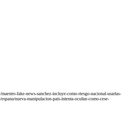
a/maestro-fake-news-sanchez-incluye-como-riesgo-nacional-usarlas-
m/espana/nueva-manipulacion-pais-intenta-ocultar-como-cese-