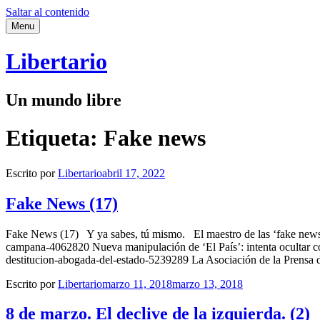
Saltar al contenido
Menu
Libertario
Un mundo libre
Etiqueta:
Fake news
Escrito por
Libertario
abril 17, 2022
Fake News (17)
Fake News (17) Y ya sabes, tú mismo. El maestro de las ‘fake news’
campana-4062820 Nueva manipulación de ‘El País’: intenta ocultar co
destitucion-abogada-del-estado-5239289 La Asociación de la Prensa d
Escrito por
Libertario
marzo 11, 2018
marzo 13, 2018
8 de marzo. El declive de la izquierda. (2)