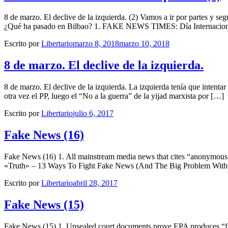
8 de marzo. El declive de la izquierda. (2) Vamos a ir por partes y se
¿Qué ha pasado en Bilbao? 1. FAKE NEWS TIMES: Día Internacional
Escrito por
Libertario
marzo 8, 2018
marzo 10, 2018
8 de marzo. El declive de la izquierda.
8 de marzo. El declive de la izquierda. La izquierda tenía que intent
otra vez el PP, luego el “No a la guerra” de la yijad marxista por […]
Escrito por
Libertario
julio 6, 2017
Fake News (16)
Fake News (16) 1. All mainstream media news that cites “anonymo
«Truth» – 13 Ways To Fight Fake News (And The Big Problem With A
Escrito por
Libertario
abril 28, 2017
Fake News (15)
Fake News (15) 1. Unsealed court documents prove EPA produces “fa