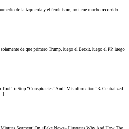
 numerito de la izquierda y el feminismo, no tiene mucho recorrido.
a solamente de que primero Trump, luego el Brexit, luego el PP, luego
Tool To Stop “Conspiracies” And “Misinformation” 3. Centralized
[…]
 ’60 Minutes Segment’ On «Fake News» Illustrates Why And How The