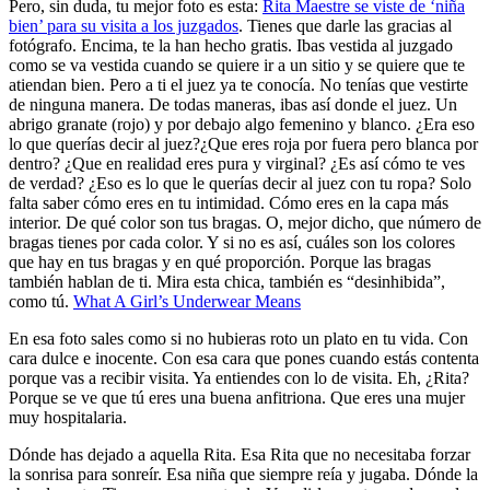
Pero, sin duda, tu mejor foto es esta:
Rita Maestre se viste de ‘niña
bien’ para su visita a los juzgados
. Tienes que darle las gracias al
fotógrafo. Encima, te la han hecho gratis. Ibas vestida al juzgado
como se va vestida cuando se quiere ir a un sitio y se quiere que te
atiendan bien. Pero a ti el juez ya te conocía. No tenías que vestirte
de ninguna manera. De todas maneras, ibas así donde el juez. Un
abrigo granate (rojo) y por debajo algo femenino y blanco. ¿Era eso
lo que querías decir al juez?¿Que eres roja por fuera pero blanca por
dentro? ¿Que en realidad eres pura y virginal? ¿Es así cómo te ves
de verdad? ¿Eso es lo que le querías decir al juez con tu ropa? Solo
falta saber cómo eres en tu intimidad. Cómo eres en la capa más
interior. De qué color son tus bragas. O, mejor dicho, que número de
bragas tienes por cada color. Y si no es así, cuáles son los colores
que hay en tus bragas y en qué proporción. Porque las bragas
también hablan de ti. Mira esta chica, también es “desinhibida”,
como tú.
What A Girl’s Underwear Means
En esa foto sales como si no hubieras roto un plato en tu vida. Con
cara dulce e inocente. Con esa cara que pones cuando estás contenta
porque vas a recibir visita. Ya entiendes con lo de visita. Eh, ¿Rita?
Porque se ve que tú eres una buena anfitriona. Que eres una mujer
muy hospitalaria.
Dónde has dejado a aquella Rita. Esa Rita que no necesitaba forzar
la sonrisa para sonreír. Esa niña que siempre reía y jugaba. Dónde la