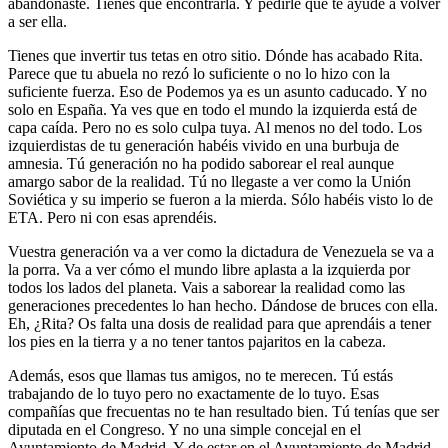
abandonaste. Tienes que encontrarla. Y pedirle que te ayude a volver
a ser ella.
Tienes que invertir tus tetas en otro sitio. Dónde has acabado Rita.
Parece que tu abuela no rezó lo suficiente o no lo hizo con la
suficiente fuerza. Eso de Podemos ya es un asunto caducado. Y no
solo en España. Ya ves que en todo el mundo la izquierda está de
capa caída. Pero no es solo culpa tuya. Al menos no del todo. Los
izquierdistas de tu generación habéis vivido en una burbuja de
amnesia. Tú generación no ha podido saborear el real aunque
amargo sabor de la realidad. Tú no llegaste a ver como la Unión
Soviética y su imperio se fueron a la mierda. Sólo habéis visto lo de
ETA. Pero ni con esas aprendéis.
Vuestra generación va a ver como la dictadura de Venezuela se va a
la porra. Va a ver cómo el mundo libre aplasta a la izquierda por
todos los lados del planeta. Vais a saborear la realidad como las
generaciones precedentes lo han hecho. Dándose de bruces con ella.
Eh, ¿Rita? Os falta una dosis de realidad para que aprendáis a tener
los pies en la tierra y a no tener tantos pajaritos en la cabeza.
Además, esos que llamas tus amigos, no te merecen. Tú estás
trabajando de lo tuyo pero no exactamente de lo tuyo. Esas
compañías que frecuentas no te han resultado bien. Tú tenías que ser
diputada en el Congreso. Y no una simple concejal en el
Ayuntamiento de Madrid. Y de estar en el Ayuntamiento de Madrid