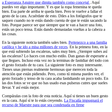
a Esperanza Aguirre que dimita también como concejal
. Aquí
puedes ver algo importante. Y es que la ropa femenina te queda
bien. Esa parte de arriba te queda bien. Pero te vuelve a fallar el
gesto de la cara. Acuérdate de esto. Diles a los fotógrafos que te
saquen cuando no te estás dando cuenta de que te están sacando la
foto. Porque parece ser que siempre que te van a hacer una foto,
estás un poco tensa. Estás dando demasiadas vueltas a la cabeza a
las cosas.
En la siguiente noticia también sales bien.
Pertenezco a una familia
católica y he ido a misa millones de veces
. En la primera foto, en la
que está subiendo las escaleras, sales muy bien. ¿Siempre subes así
las escaleras? Lo haces con mucho estilo. Dan ganas de esperarte a
que llegues. Incluso esta vez no la terminas de fastidiar del todo con
el gesto forzado de tu cara. La siguiente foto es muy interesante.
Tienes unas piernas realmente hermosas que merecen toda la
atención que están pidiendo. Pero, como tú misma puedes ver, el
gesto forzado y tenso de tu cara acaba fastidiando un poco todo. En
las dos fotos se ve que no has usado esas pulseras cutres que sueles
llevar. Y así estás mejor.
Compáralas con la foto de esta noticia. Aquí si tienes un buen gesto
en la cara. Aquí sí te lo estás creyendo.
La Fiscalía impugnará el
recurso de Maestre para que sea condenada en firme