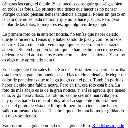
cámaras las carga el diablo. Y así puedes conseguir que salgas bien
en todas las fotos. Lo primero que tienes que hacer es no pensar.
Porque cuando piensas tienes tendencia a cagarla. Pones un gesto en
la cara que no es nada natural y que no te hace justicia. Pero para
hablar de las fotos, lo mejor es escoger algunas de ejemplo.
La primera foto de la anterior noticia, no tenías que haber dejado
que te la hicieran. Tenías que haber salido de pies y con los brazos
en cruz. Como diciendo: venid aquí que os espero con los brazos
abiertos. Sin embargo, en la foto que te han hecho parece que estás
diciendo: venid aquí que os espero con las piernas abiertas. Y eso no
es algo muy apropiado para ti.
En la siguiente foto sales bien. Sin más. Está bien. La parte de arriba
está bien y el pantalón puede pasar. Has tenido el detalle de elegir un
color de pantalones que te haga juego con el pelo. También podrías
haber elegido una faldita negra. Pero en fin, esa foto está bien. La
foto de más abajo es la de la gran noticia. Y ahí se aprecia que tienes
culo. Algo maravilloso. La foto no es que sea una maravilla pero
hay que echarle la culpa al fotógrafo. La siguiente foto está bien
desde el punto de vista del fotógrafo pero tú no tenías que haber
salido arqueando la ceja. Te habría quedado mucho mejor guiñando
un ojo y sonriendo.
Vamos con la siguiente noticia y la siguiente foto.
Rita Maestre pide