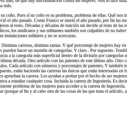
vez más, de que hay discriminación contra las mujeres. Nos lo dice util
sa más.
s su coño. Pues sí su coño es su problema, problema de ellas. Qué nos
lleció el año pasado. Como Franco se murió el año pasado, por fin las m
ijeron al resto. Décadas y décadas de traición sin decirle al resto de la
líticos, los sindicatos y sus militantes también son culpables de no habe
 instalaciones militares y no se acercaran.
ía. Distintas carreras, distintas ramas. Y qué porcentaje de mujeres ha
as pueden hacer un montón de categorías. Y claro . Por supuesto. Tendrí
ia a la categoría más superficial dentro de la división por categorías 
a última década. Otro artículo con las patentes de este último año. Otro 
tículos. Cada artículo con números y porcentajes de patentes. Y también i
uesto, están haciendo las carreras las únicas que están interesadas en h
es aprueban la carrera. Les ayudan a probar por el hecho de ser mujeres.
va a estudiar cualquier cosa. Incluida la carrera de Ingeniería. Es deci
istente problema de las mujeres para acceder a la carrera de Ingeniería. 
r (porque al fin y al cabo otra de las cosas de las que trata el artículo,