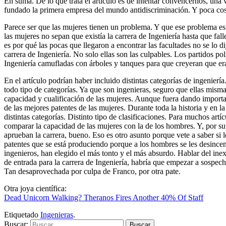
En suma. De lo que trata el artículo es de intentar convencernos, una 
fundado la primera empresa del mundo antidiscriminación. Y poca co
Parece ser que las mujeres tienen un problema. Y que ese problema e
las mujeres no sepan que existía la carrera de Ingeniería hasta que fa
es por qué las pocas que llegaron a encontrar las facultades no se lo d
carrera de Ingeniería. No solo ellas son las culpables. Los partidos po
Ingeniería camufladas con árboles y tanques para que creyeran que eran
En el artículo podrían haber incluido distintas categorías de ingenier
todo tipo de categorías. Ya que son ingenieras, seguro que ellas mism
capacidad y cualificación de las mujeres. Aunque fuera dando importanc
de las mejores patentes de las mujeres. Durante toda la historia y en l
distintas categorías. Distinto tipo de clasificaciones. Para muchos ar
comparar la capacidad de las mujeres con la de los hombres. Y, por sup
aprueban la carrera, bueno. Eso es otro asunto porque vete a saber si l
patentes que se está produciendo porque a los hombres se les desincenti
ingenieros, han elegido el más tonto y el más absurdo. Hablar del inex
de entrada para la carrera de Ingeniería, habría que empezar a sospecha
Tan desaprovechada por culpa de Franco, por otra pate.
Otra joya científica:
Dead Unicorn Walking? Theranos Fires Another 40% Of Staff
Etiquetado
Ingenieras
.
Buscar: