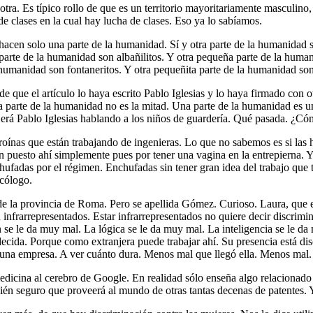
la otra. Es típico rollo de que es un territorio mayoritariamente masc
 de clases en la cual hay lucha de clases. Eso ya lo sabíamos.
la hacen solo una parte de la humanidad. Sí y otra parte de la humanidad 
arte de la humanidad son albañilitos. Y otra pequeña parte de la human
 humanidad son fontaneritos. Y otra pequeñita parte de la humanidad son
de que el artículo lo haya escrito Pablo Iglesias y lo haya firmado con 
 parte de la humanidad no es la mitad. Una parte de la humanidad es un
rá Pablo Iglesias hablando a los niños de guardería. Qué pasada. ¿Có
oínas que están trabajando de ingenieras. Lo que no sabemos es si las h
n puesto ahí simplemente pues por tener una vagina en la entrepierna.
fadas por el régimen. Enchufadas sin tener gran idea del trabajo que ten
icólogo.
de la provincia de Roma. Pero se apellida Gómez. Curioso. Laura, que 
infrarrepresentados. Estar infrarrepresentados no quiere decir discrimi
se le da muy mal. La lógica se le da muy mal. La inteligencia se le da
adecida. Porque como extranjera puede trabajar ahí. Su presencia está di
 una empresa. A ver cuánto dura. Menos mal que llegó ella. Menos mal. 
icina al cerebro de Google. En realidad sólo enseña algo relacionado 
én seguro que proveerá al mundo de otras tantas decenas de patentes. Y 