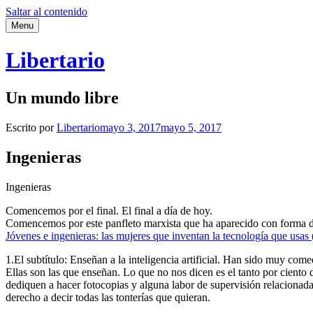
Saltar al contenido
Menu
Libertario
Un mundo libre
Escrito por
Libertario
mayo 3, 2017
mayo 5, 2017
Ingenieras
Ingenieras
Comencemos por el final. El final a día de hoy.
Comencemos por este panfleto marxista que ha aparecido con forma de 
Jóvenes e ingenieras: las mujeres que inventan la tecnología que usas 
1.El subtítulo: Enseñan a la inteligencia artificial. Han sido muy com
Ellas son las que enseñan. Lo que no nos dicen es el tanto por cient
dediquen a hacer fotocopias y alguna labor de supervisión relacionada co
derecho a decir todas las tonterías que quieran.