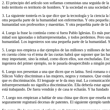
2. El principio del artículo son soflamas comunistas una seguida de 
todo territorio es territorio de hombres. Y la sociedad es una sociedad
3. La siguiente tontería es la que dice que la tecnología y la ciencia 
otra pequeña parte de la humanidad son enfermeritas. Y otra pequeña p
humanidad son profesoritos y maestritas. Y otra pequeñita parte de la
4. Luego la frase la continúa como si fuera Pablo Iglesias. Es más pue
mitad son ignoradas o infrarrepresentadas, y todos perdemos. Pero una
humanidad. Los ingenieros son una pequeña parte de la humanidad. Se
5. Luego nos empieza a dar ejemplos de las millones y millones de her
en cuenta cómo va el tema de las cuotas habrá que suponer que las ha
muy importante, sino la mitad, como dicen ellos, son enchufadas. Enchu
ingeniera del primer ejemplo, no le pasaría desapercibido a ningún ps
6. Luego nos presentan a una que dicen que es latina. Será romana o 
Silicon Valley discriminan a las mujeres, negros y romanos. Que están 
que es discriminación. El lenguaje se le da muy mal. La comunicación 
infrarrepresentado no significa discriminación. Ella debería estar agr
está trabajando. De fuera vendrán y de casa te echarán. Y ha fundado
7. Luego nos empiezan a hablar de una china que dicen que enseña med
seguramente registrará decenas de patentes. El siguiente ejemplo tambi