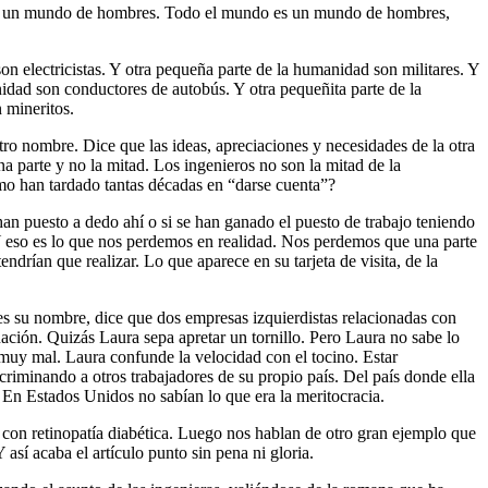
ulino, un mundo de hombres. Todo el mundo es un mundo de hombres,
son electricistas. Y otra pequeña parte de la humanidad son militares. Y
idad son conductores de autobús. Y otra pequeñita parte de la
 mineritos.
otro nombre. Dice que las ideas, apreciaciones y necesidades de la otra
a parte y no la mitad. Los ingenieros no son la mitad de la
mo han tardado tantas décadas en “darse cuenta”?
an puesto a dedo ahí o si se han ganado el puesto de trabajo teniendo
 Y eso es lo que nos perdemos en realidad. Nos perdemos que una parte
drían que realizar. Lo que aparece en su tarjeta de visita, de la
es su nombre, dice que dos empresas izquierdistas relacionadas con
nación. Quizás Laura sepa apretar un tornillo. Pero Laura no sabe lo
 muy mal. Laura confunde la velocidad con el tocino. Estar
scriminando a otros trabajadores de su propio país. Del país donde ella
En Estados Unidos no sabían lo que era la meritocracia.
con retinopatía diabética. Luego nos hablan de otro gran ejemplo que
así acaba el artículo punto sin pena ni gloria.